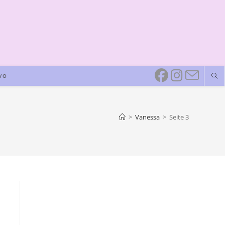
VO
>
Vanessa
>
Seite 3