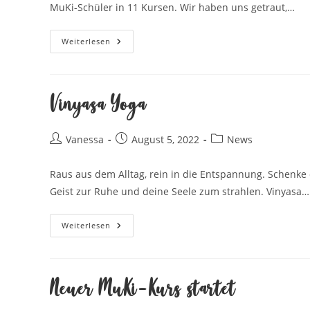
MuKi-Schüler in 11 Kursen. Wir haben uns getraut,…
LaVa
Weiterlesen
Tanzt
Feiert
Heute
1.
Geburtstag!!!
Vinyasa Yoga
Beitrags-
Beitrag
Beitrags-
Vanessa
August 5, 2022
News
Autor:
veröffentlicht:
Kategorie:
Raus aus dem Alltag, rein in die Entspannung. Schenke d
Geist zur Ruhe und deine Seele zum strahlen. Vinyasa…
Vinyasa
Weiterlesen
Yoga
Neuer MuKi-Kurs startet