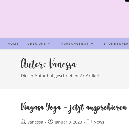
HOME
ÜBER UNS
KURSANGEBOT
STUNDENPL
Autor:
Vanessa
Dieser Autor hat geschrieben 27 Artikel
Vinyasa Yoga – jetzt ausprobieren
Beitrags-
Beitrag
Beitrags-
Vanessa
Januar 8, 2023
News
Autor:
veröffentlicht:
Kategorie: