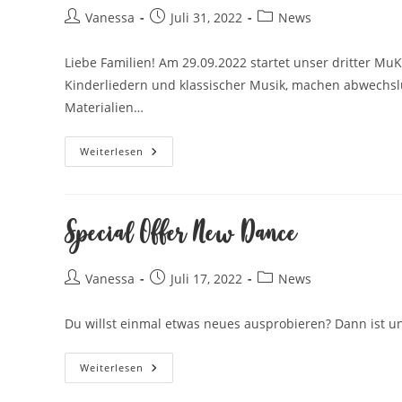
Beitrags-
Beitrag
Beitrags-
Vanessa
Juli 31, 2022
News
Autor:
veröffentlicht:
Kategorie:
Liebe Familien! Am 29.09.2022 startet unser dritter MuK
Kinderliedern und klassischer Musik, machen abwechslu
Materialien…
Neuer
Weiterlesen
MuKi-
Kurs
Startet
Special Offer New Dance
Beitrags-
Beitrag
Beitrags-
Vanessa
Juli 17, 2022
News
Autor:
veröffentlicht:
Kategorie:
Du willst einmal etwas neues ausprobieren? Dann ist un
Special
Weiterlesen
Offer
New