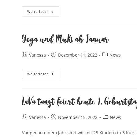
Vinyasa
Weiterlesen
Yoga
–
Jetzt
Ausprobieren
Yoga und MuKi ab Januar
Beitrags-
Beitrag
Beitrags-
Vanessa
Dezember 11, 2022
News
Autor:
veröffentlicht:
Kategorie:
Yoga
Weiterlesen
Und
MuKi
Ab
Januar
LaVa tanzt feiert heute 1. Geburts
Beitrags-
Beitrag
Beitrags-
Vanessa
November 15, 2022
News
Autor:
veröffentlicht:
Kategorie:
Vor genau einem Jahr sind wir mit 25 Kindern in 3 Kurs