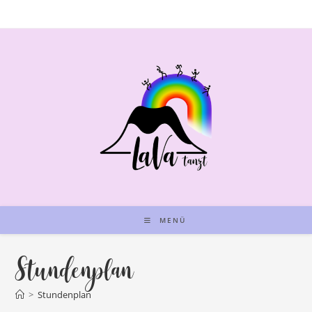
Zum
Inhalt
springen
MENÜ
Stundenplan
>
Stundenplan