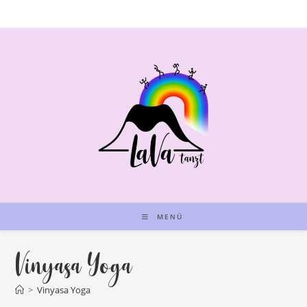
Zum
Inhalt
springen
MENÜ
Vinyasa Yoga
>
Vinyasa Yoga